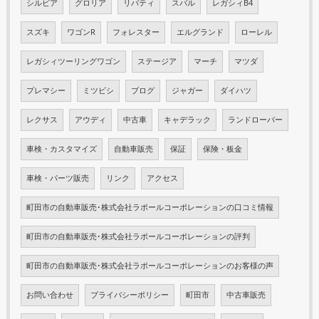
シルビア
グロリア
リバティ
スバル
レガシィB4
スズキ
ワゴンR
フォレスター
エルグランド
ローレル
レガシィツーリングワゴン
ステージア
マーチ
マツダ
プレマシー
ミツビシ
ブログ
ジャガー
ダイハツ
レクサス
アウディ
中古車
キャデラック
ランドローバー
車検・カスタマイズ
自動車販売
保証
保険・板金
車検・パーツ販売
リンク
アクセス
町田市の自動車販売･株式会社ラポールコーポレーションの口コミ情報
町田市の自動車販売･株式会社ラポールコーポレーションの評判
町田市の自動車販売･株式会社ラポールコーポレーションのお客様の声
お問い合わせ
プライバシーポリシー
町田市
中古車販売