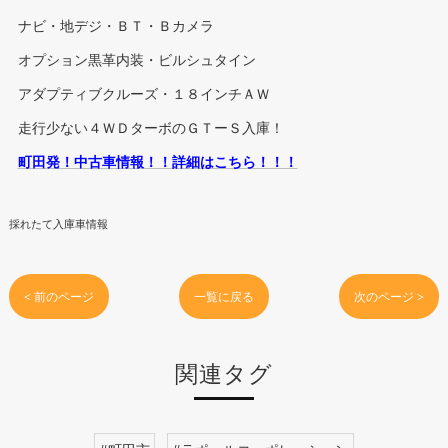
ナビ・地デジ・ＢＴ・Ｂカメラ
オプション黒革内装・ビルシュタイン
アダプティブクルーズ・１８インチＡＷ
走行少ない４ＷＤターボのＧＴーＳ入庫！
町田発！中古車情報！！詳細はこちら！！！
採れたて入庫車情報
< 前のページ
一覧に戻る
次のページ >
関連タグ