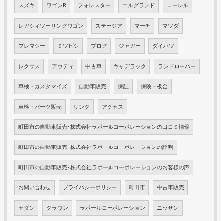
スズキ
ワゴンR
フォレスター
エルグランド
ローレル
レガシィツーリングワゴン
ステージア
マーチ
マツダ
プレマシー
ミツビシ
ブログ
ジャガー
ダイハツ
レクサス
アウディ
中古車
キャデラック
ランドローバー
車検・カスタマイズ
自動車販売
保証
保険・板金
車検・パーツ販売
リンク
アクセス
町田市の自動車販売･株式会社ラポールコーポレーションの口コミ情報
町田市の自動車販売･株式会社ラポールコーポレーションの評判
町田市の自動車販売･株式会社ラポールコーポレーションのお客様の声
お問い合わせ
プライバシーポリシー
町田市
中古車販売
セダン
クラウン
ラポールコーポレーション
ニッサン