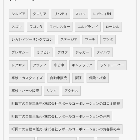
シルビア
グロリア
リバティ
スバル
レガシィB4
スズキ
ワゴンR
フォレスター
エルグランド
ローレル
レガシィツーリングワゴン
ステージア
マーチ
マツダ
プレマシー
ミツビシ
ブログ
ジャガー
ダイハツ
レクサス
アウディ
中古車
キャデラック
ランドローバー
車検・カスタマイズ
自動車販売
保証
保険・板金
車検・パーツ販売
リンク
アクセス
町田市の自動車販売･株式会社ラポールコーポレーションの口コミ情報
町田市の自動車販売･株式会社ラポールコーポレーションの評判
町田市の自動車販売･株式会社ラポールコーポレーションのお客様の声