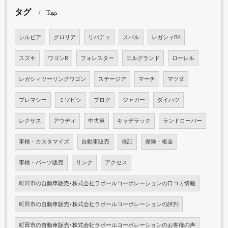
タグ
Tags
シルビア
グロリア
リバティ
スバル
レガシィB4
スズキ
ワゴンR
フォレスター
エルグランド
ローレル
レガシィツーリングワゴン
ステージア
マーチ
マツダ
プレマシー
ミツビシ
ブログ
ジャガー
ダイハツ
レクサス
アウディ
中古車
キャデラック
ランドローバー
車検・カスタマイズ
自動車販売
保証
保険・板金
車検・パーツ販売
リンク
アクセス
町田市の自動車販売･株式会社ラポールコーポレーションの口コミ情報
町田市の自動車販売･株式会社ラポールコーポレーションの評判
町田市の自動車販売･株式会社ラポールコーポレーションのお客様の声