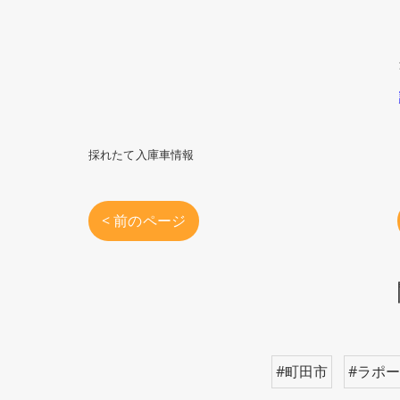
採れたて入庫車情報
< 前のページ
#町田市
#ラポ