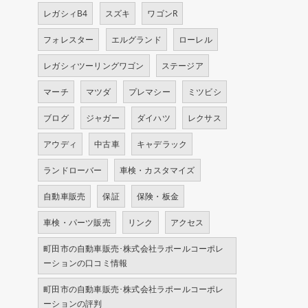
レガシィB4
スズキ
ワゴンR
フォレスター
エルグランド
ローレル
レガシィツーリングワゴン
ステージア
マーチ
マツダ
プレマシー
ミツビシ
ブログ
ジャガー
ダイハツ
レクサス
アウディ
中古車
キャデラック
ランドローバー
車検・カスタマイズ
自動車販売
保証
保険・板金
車検・パーツ販売
リンク
アクセス
町田市の自動車販売･株式会社ラポールコーポレ
ーションの口コミ情報
町田市の自動車販売･株式会社ラポールコーポレ
ーションの評判