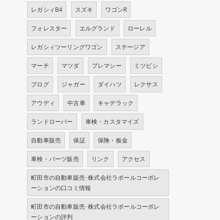
レガシィB4
スズキ
ワゴンR
フォレスター
エルグランド
ローレル
レガシィツーリングワゴン
ステージア
マーチ
マツダ
プレマシー
ミツビシ
ブログ
ジャガー
ダイハツ
レクサス
アウディ
中古車
キャデラック
ランドローバー
車検・カスタマイズ
自動車販売
保証
保険・板金
車検・パーツ販売
リンク
アクセス
町田市の自動車販売･株式会社ラポールコーポレ
ーションの口コミ情報
町田市の自動車販売･株式会社ラポールコーポレ
ーションの評判