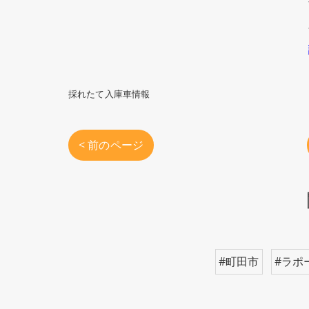
採れたて入庫車情報
< 前のページ
#町田市
#ラポ