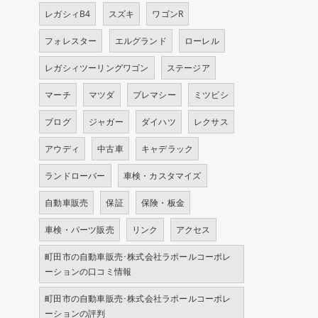
レガシィB4
スズキ
ワゴンR
フォレスター
エルグランド
ローレル
レガシィツーリングワゴン
ステージア
マーチ
マツダ
プレマシー
ミツビシ
ブログ
ジャガー
ダイハツ
レクサス
アウディ
中古車
キャデラック
ランドローバー
車検・カスタマイズ
自動車販売
保証
保険・板金
車検・パーツ販売
リンク
アクセス
町田市の自動車販売･株式会社ラポールコーポレ
ーションの口コミ情報
町田市の自動車販売･株式会社ラポールコーポレ
ーションの評判