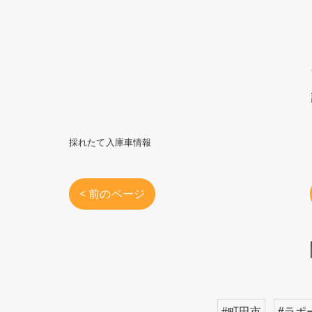
採れたて入庫車情報
< 前のページ
#町田市
#ラポ