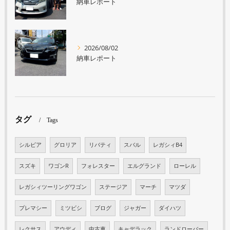
納車レポート
2026/08/02
納車レポート
タグ
Tags
シルビア
グロリア
リバティ
スバル
レガシィB4
スズキ
ワゴンR
フォレスター
エルグランド
ローレル
レガシィツーリングワゴン
ステージア
マーチ
マツダ
プレマシー
ミツビシ
ブログ
ジャガー
ダイハツ
レクサス
アウディ
中古車
キャデラック
ランドローバー