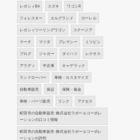
レガシィB4
スズキ
ワゴンR
フォレスター
エルグランド
ローレル
レガシィツーリングワゴン
ステージア
マーチ
マツダ
プレマシー
ミツビシ
ブログ
ジャガー
ダイハツ
レクサス
アウディ
中古車
キャデラック
ランドローバー
車検・カスタマイズ
自動車販売
保証
保険・板金
車検・パーツ販売
リンク
アクセス
町田市の自動車販売･株式会社ラポールコーポレ
ーションの口コミ情報
町田市の自動車販売･株式会社ラポールコーポレ
ーションの評判