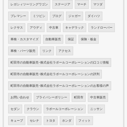
レガシィツーリングワゴン
ステージア
マーチ
マツダ
プレマシー
ミツビシ
ブログ
ジャガー
ダイハツ
レクサス
アウディ
中古車
キャデラック
ランドローバー
車検・カスタマイズ
自動車販売
保証
保険・板金
車検・パーツ販売
リンク
アクセス
町田市の自動車販売･株式会社ラポールコーポレーションの口コミ情報
町田市の自動車販売･株式会社ラポールコーポレーションの評判
町田市の自動車販売･株式会社ラポールコーポレーションのお客様の声
お問い合わせ
プライバシーポリシー
町田市
中古車販売
セダン
クラウン
ラポールコーポレーション
ニッサン
キューブ
セレナ
トヨタ
ホンダ
フィット