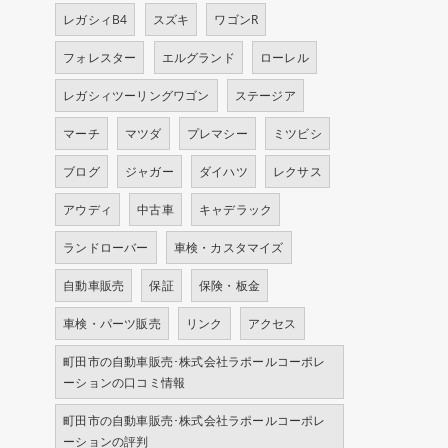
レガシィB4
スズキ
ワゴンR
フォレスター
エルグランド
ローレル
レガシィツーリングワゴン
ステージア
マーチ
マツダ
プレマシー
ミツビシ
ブログ
ジャガー
ダイハツ
レクサス
アウディ
中古車
キャデラック
ランドローバー
車検・カスタマイズ
自動車販売
保証
保険・板金
車検・パーツ販売
リンク
アクセス
町田市の自動車販売･株式会社ラポールコーポレ
ーションの口コミ情報
町田市の自動車販売･株式会社ラポールコーポレ
ーションの評判