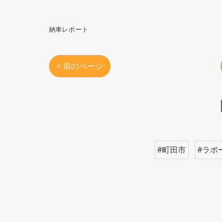
納車レポート
< 前のページ
#町田市
#ラポ