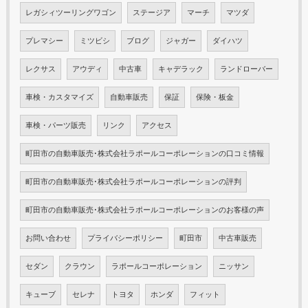
レガシィツーリングワゴン
ステージア
マーチ
マツダ
プレマシー
ミツビシ
ブログ
ジャガー
ダイハツ
レクサス
アウディ
中古車
キャデラック
ランドローバー
車検・カスタマイズ
自動車販売
保証
保険・板金
車検・パーツ販売
リンク
アクセス
町田市の自動車販売･株式会社ラポールコーポレーションの口コミ情報
町田市の自動車販売･株式会社ラポールコーポレーションの評判
町田市の自動車販売･株式会社ラポールコーポレーションのお客様の声
お問い合わせ
プライバシーポリシー
町田市
中古車販売
セダン
クラウン
ラポールコーポレーション
ニッサン
キューブ
セレナ
トヨタ
ホンダ
フィット