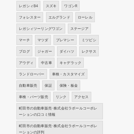
レガシィB4
スズキ
ワゴンR
フォレスター
エルグランド
ローレル
レガシィツーリングワゴン
ステージア
マーチ
マツダ
プレマシー
ミツビシ
ブログ
ジャガー
ダイハツ
レクサス
アウディ
中古車
キャデラック
ランドローバー
車検・カスタマイズ
自動車販売
保証
保険・板金
車検・パーツ販売
リンク
アクセス
町田市の自動車販売･株式会社ラポールコーポレ
ーションの口コミ情報
町田市の自動車販売･株式会社ラポールコーポレ
ーションの評判