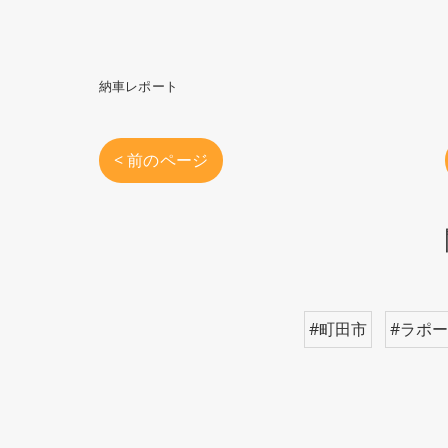
納車レポート
< 前のページ
#町田市
#ラポ