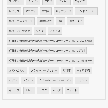
プレマシー
ミツビシ
ブログ
ジャガー
ダイハツ
レクサス
アウディ
中古車
キャデラック
ランドローバー
車検・カスタマイズ
自動車販売
保証
保険・板金
車検・パーツ販売
リンク
アクセス
町田市の自動車販売･株式会社ラポールコーポレーションの口コミ情報
町田市の自動車販売･株式会社ラポールコーポレーションの評判
町田市の自動車販売･株式会社ラポールコーポレーションのお客様の声
お問い合わせ
プライバシーポリシー
町田市
中古車販売
セダン
クラウン
ラポールコーポレーション
ニッサン
キューブ
セレナ
トヨタ
ホンダ
フィット