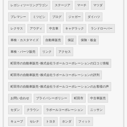
レガシィツーリングワゴン
ステージア
マーチ
マツダ
プレマシー
ミツビシ
ブログ
ジャガー
ダイハツ
レクサス
アウディ
中古車
キャデラック
ランドローバー
車検・カスタマイズ
自動車販売
保証
保険・板金
車検・パーツ販売
リンク
アクセス
町田市の自動車販売･株式会社ラポールコーポレーションの口コミ情報
町田市の自動車販売･株式会社ラポールコーポレーションの評判
町田市の自動車販売･株式会社ラポールコーポレーションのお客様の声
お問い合わせ
プライバシーポリシー
町田市
中古車販売
セダン
クラウン
ラポールコーポレーション
ニッサン
キューブ
セレナ
トヨタ
ホンダ
フィット