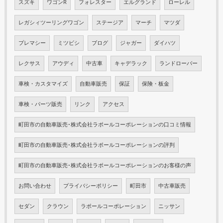
スズキ
ワゴンR
フォレスター
エルグランド
ローレル
レガシィツーリングワゴン
ステージア
マーチ
マツダ
プレマシー
ミツビシ
ブログ
ジャガー
ダイハツ
レクサス
アウディ
中古車
キャデラック
ランドローバー
車検・カスタマイズ
自動車販売
保証
保険・板金
車検・パーツ販売
リンク
アクセス
町田市の自動車販売･株式会社ラポールコーポレーションの口コミ情報
町田市の自動車販売･株式会社ラポールコーポレーションの評判
町田市の自動車販売･株式会社ラポールコーポレーションのお客様の声
お問い合わせ
プライバシーポリシー
町田市
中古車販売
セダン
クラウン
ラポールコーポレーション
ニッサン